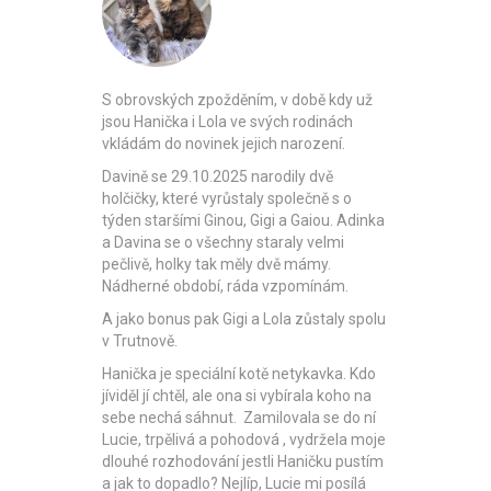
S obrovských zpožděním, v době kdy už
jsou Hanička i Lola ve svých rodinách
vkládám do novinek jejich narození.
Davině se 29.10.2025 narodily dvě
holčičky, které vyrůstaly společně s o
týden staršími Ginou, Gigi a Gaiou. Adinka
a Davina se o všechny staraly velmi
pečlivě, holky tak měly dvě mámy.
Nádherné období, ráda vzpomínám.
A jako bonus pak Gigi a Lola zůstaly spolu
v Trutnově.
Hanička je speciální kotě netykavka. Kdo
jíviděl jí chtěl, ale ona si vybírala koho na
sebe nechá sáhnut. Zamilovala se do ní
Lucie, trpělivá a pohodová , vydržela moje
dlouhé rozhodování jestli Haničku pustím
a jak to dopadlo? Nejlíp, Lucie mi posílá