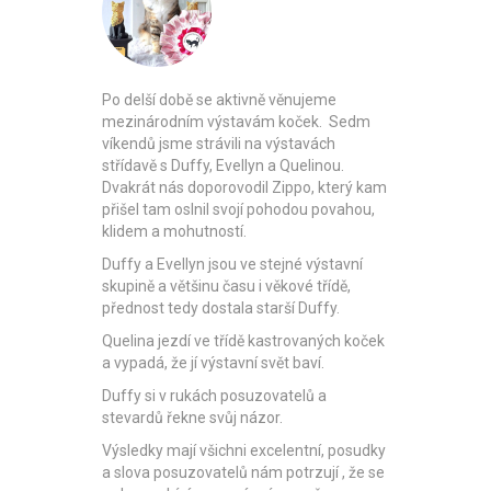
Po delší době se aktivně věnujeme
mezinárodním výstavám koček. Sedm
víkendů jsme strávili na výstavách
střídavě s Duffy, Evellyn a Quelinou.
Dvakrát nás doporovodil Zippo, který kam
přišel tam oslnil svojí pohodou povahou,
klidem a mohutností.
Duffy a Evellyn jsou ve stejné výstavní
skupině a většinu času i věkové třídě,
přednost tedy dostala starší Duffy.
Quelina jezdí ve třídě kastrovaných koček
a vypadá, že jí výstavní svět baví.
Duffy si v rukách posuzovatelů a
stevardů řekne svůj názor.
Výsledky mají všichni excelentní, posudky
a slova posuzovatelů nám potrzují , že se