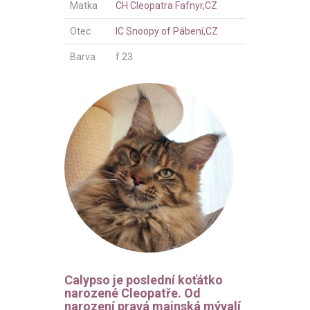
Matka
CH Cleopatra Fafnyr,CZ
Otec
IC Snoopy of Pábení,CZ
Barva
f 23
Calypso je poslední koťátko
narozené Cleopatře. Od
narození pravá mainská mývalí