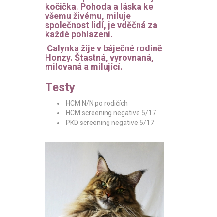
kočička. Pohoda a láska ke
všemu živému, miluje
společnost lidí, je vděčná za
každé pohlazení.
Calynka žije v báječné rodině
Honzy. Štastná, vyrovnaná,
milovaná a milující.
Testy
HCM N/N po rodičích
HCM screening negative 5/17
PKD screening negative 5/17