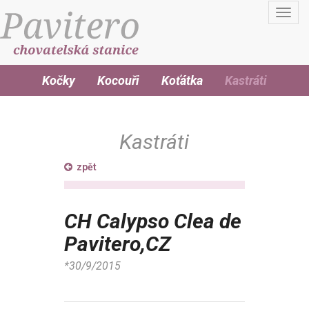
Toggl
navig
Kočky
Kocouři
Koťátka
Kastráti
Kastráti
zpět
CH Calypso Clea de
Pavitero,CZ
*30/9/2015