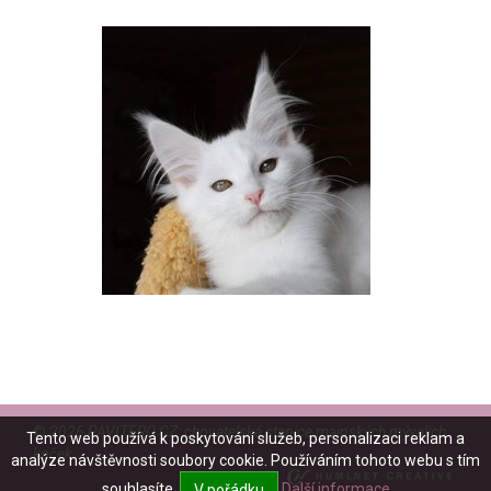
©
2026 PAVITERO CZ: chovatelská stanice mainských mývalích
Tento web používá k poskytování služeb, personalizaci reklam a
koček
analýze návštěvnosti soubory cookie. Používáním tohoto webu s tím
souhlasíte.
Další informace
V pořádku