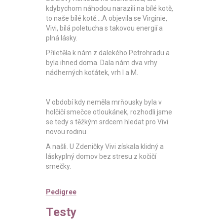
kdybychom náhodou narazili na bílé kotě,
to naše bílé kotě....A objevila se Virginie,
Vivi, bílá poletucha s takovou energií a
plná lásky.
Přiletěla k nám z dalekého Petrohradu a
byla ihned doma. Dala nám dva vrhy
nádherných koťátek, vrh I a M.
V období kdy neměla mrňousky byla v
holčičí smečce otloukánek, rozhodli jsme
se tedy s těžkým srdcem hledat pro Vivi
novou rodinu.
A našli. U Zdeničky Vivi získala klidný a
láskyplný domov bez stresu z kočičí
smečky.
Pedigree
Testy