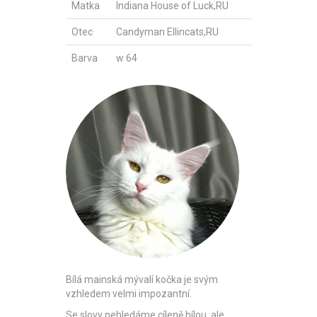
Matka
Indiana House of Luck,RU
Otec
Candyman Ellincats,RU
Barva
w 64
Bílá mainská mývalí kočka je svým
vzhledem velmi impozantní.
Se slovy nehledáme cíleně bílou, ale