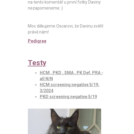
na tento komentář u první fotky Daviny
nezapomeneme :)
Moc děkujeme Oscarovi, že Davinu svěřil
právě nám!
Pedigree
Testy
HCM , PKD , SMA , PK Def, PRA -
all N/N
HCM screening negative 5/19,
3/2024
PKD screening negative 5/19