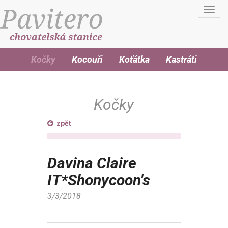
Toggl
navig
Kočky
Kocouři
Koťátka
Kastráti
Kočky
zpět
Davina Claire
IT*Shonycoon's
3/3/2018