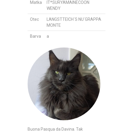
Matka
IT*SURYAMAINECOON
WENDY
Otec
LANGSTTEICH´S NU´GRAPPA
MONTE
Barva
a
Buona Pasqua da Davina. Tak