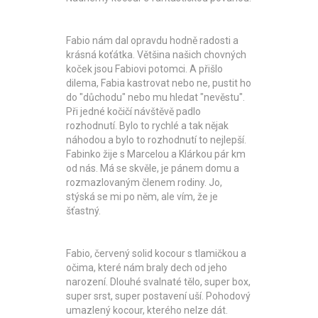
Fabio nám dal opravdu hodně radosti a
krásná koťátka. Většina našich chovných
koček jsou Fabiovi potomci. A přišlo
dilema, Fabia kastrovat nebo ne, pustit ho
do "důchodu" nebo mu hledat "nevěstu".
Při jedné kočičí návštěvě padlo
rozhodnutí. Bylo to rychlé a tak nějak
náhodou a bylo to rozhodnutí to nejlepší.
Fabinko žije s Marcelou a Klárkou pár km
od nás. Má se skvěle, je pánem domu a
rozmazlovaným členem rodiny. Jo,
stýská se mi po něm, ale vím, že je
šťastný.
Fabio, červený solid kocour s tlamičkou a
očima, které nám braly dech od jeho
narození. Dlouhé svalnaté tělo, super box,
super srst, super postavení uší. Pohodový
umazlený kocour, kterého nelze dát.