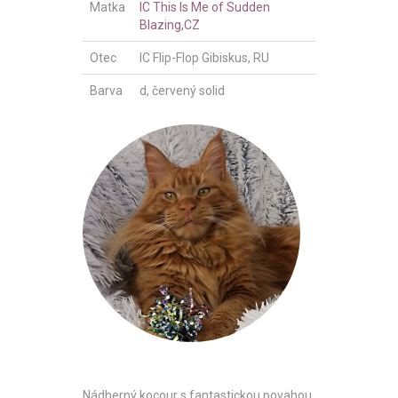
Matka
IC This Is Me of Sudden
Blazing,CZ
Otec
IC Flip-Flop Gibiskus, RU
Barva
d, červený solid
Nádherný kocour s fantastickou povahou.