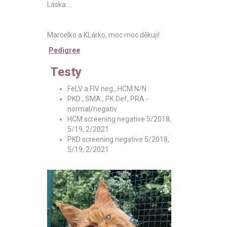
Láska....
Marcelko a KLárko, moc moc děkuji!
Pedigree
Testy
FeLV a FIV neg., HCM N/N
PKD , SMA , PK Def, PRA -
normal/negativ
HCM screening negative 5/2018,
5/19, 2/2021
PKD screening negative 5/2018,
5/19, 2/2021