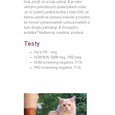
hrál, předl, on si nás vybral. A je nám
věrným pohodovým společníkem stále.
Je to (zatím) jediná kočka v naší CHS, se
kterou jezdil na výstavy manžel a myslím,
že mnozí vystavovatelé i posuzovatelé si
tuto dvojku pamatují. A Snoopyho
kotátka? Nádherná, mazlivá, zvídavá.
Testy
FeLV, FIV - neg.
HCM N/N, SMA neg., PKD neg.
HCM screening negative 7/16
PKD screening negative 7/16