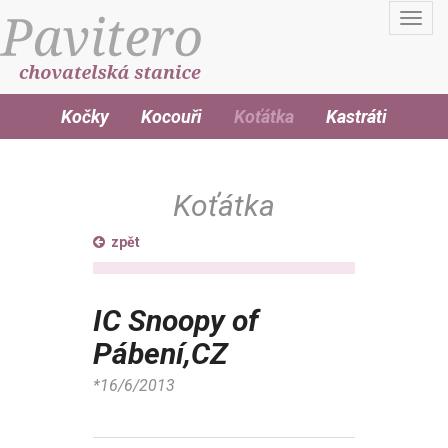
Toggl
navig
Kočky
Kocouři
Koťátka
Kastráti
Koťátka
zpět
IC Snoopy of
Pábení,CZ
*16/6/2013