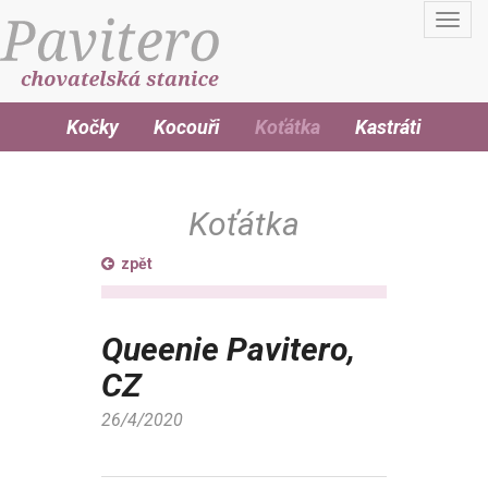
Toggl
navig
Kočky
Kocouři
Koťátka
Kastráti
Koťátka
zpět
Queenie Pavitero,
CZ
26/4/2020