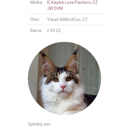
Matka
IC Kaylee Love Pavitero, CZ
JW DVM
Otec
Yasan BillAndCoo, CZ
Barva
n 03 22
Splněný sen.