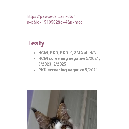
https://pawpeds.com/db/?
a=p&id=1510502&g=4&p=mco
Testy
HCM, PKD, PKDef, SMA all N/N
HCM screening negative 5/2021,
3/2023, 2/2025
PKD screening negative 5/2021