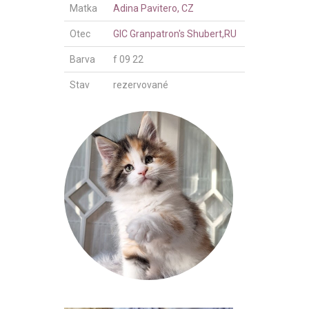
Matka
Adina Pavitero, CZ
Otec
GIC Granpatron's Shubert,RU
Barva
f 09 22
Stav
rezervované