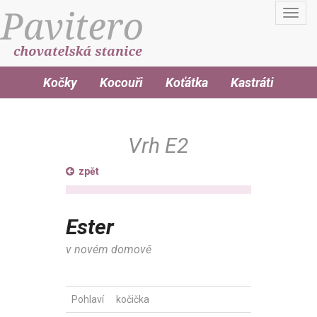
Toggl
navig
Kočky
Kocouři
Koťátka
Kastráti
Vrh E2
zpět
Ester
v novém domově
Pohlaví
kočička