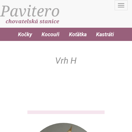
Toggl
navig
Kočky
Kocouři
Koťátka
Kastráti
Vrh H