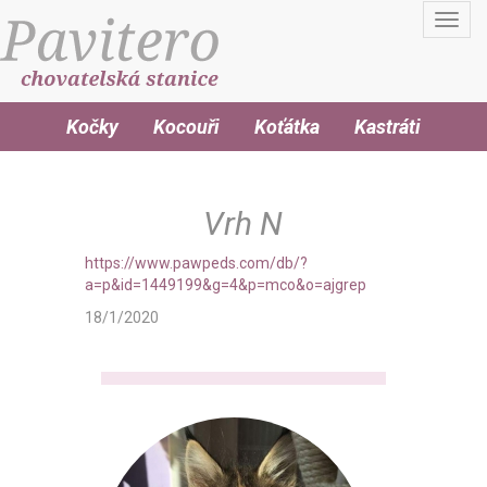
Toggl
navig
Kočky
Kocouři
Koťátka
Kastráti
Vrh N
https://www.pawpeds.com/db/?
a=p&id=1449199&g=4&p=mco&o=ajgrep
18/1/2020