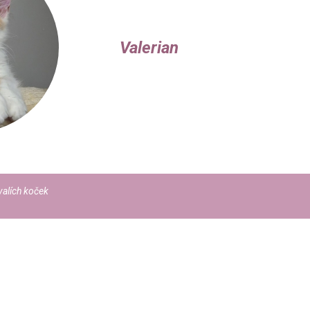
Valerian
alích koček