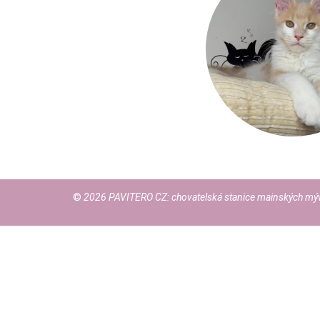
©
2026 PAVITERO CZ: chovatelská stanice mainských mýv