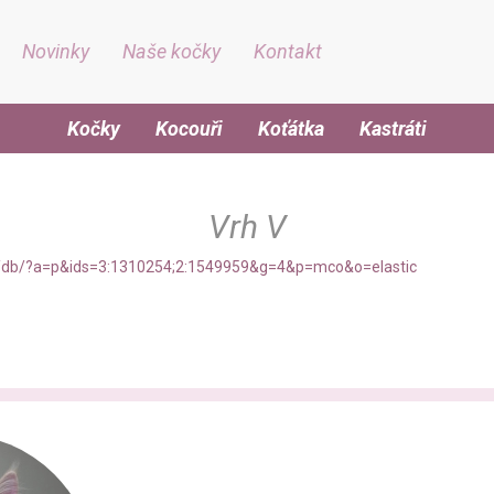
Novinky
Naše kočky
Kontakt
Kočky
Kocouři
Koťátka
Kastráti
Vrh V
/db/?a=p&ids=3:1310254;2:1549959&g=4&p=mco&o=elastic